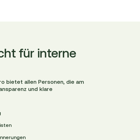
ht für interne
o bietet allen Personen, die am
ransparenz und klare
g
isten
rinnerungen