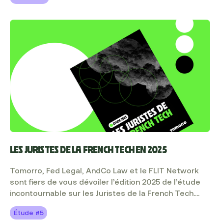
juridiques chez FED Legal) et Pierre Landy (Executive
Mentor, expert en Leadership, co-Fondateur de
AndCoLaw).
LES JURISTES DE LA FRENCH TECH EN 2025
Tomorro, Fed Legal, AndCo Law et le FLIT Network
sont fiers de vous dévoiler l’édition 2025 de l’étude
incontournable sur les Juristes de la French Tech.
Après plus de 1500 téléchargements en 2024, cette
Étude #5
nouvelle édition s’attache à décrypter les grandes