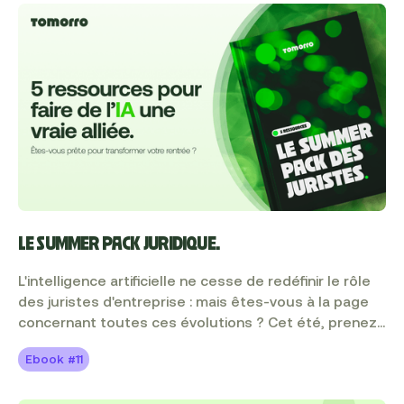
peuvent enfin se concentrer sur l’essentiel :
conseiller, décider, orienter. Dans ce magazine,
découvrez des cas d’usage concrets, des retours du
terrain et des bonnes pratiques pour intégrer l’IA
sereinement et efficacement dans votre quotidien.
LE SUMMER PACK JURIDIQUE.
L'intelligence artificielle ne cesse de redéfinir le rôle
des juristes d'entreprise : mais êtes-vous à la page
concernant toutes ces évolutions ? Cet été, prenez
de l'avance en téléchargeant notre Summer Kit
Ebook #11
exclusif et spécialement conçu pour les juristes
ambitieux. Découvrez à l’intérieur nos 5 meilleurs