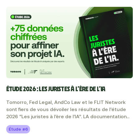
ÉTUDE 2026 : LES JURISTES À L'ÈRE DE L'IA
Tomorro, Fed Legal, AndCo Law et le FLIT Network
sont fiers de vous dévoiler les résultats de l’étude
2026 “Les juristes à l'ère de l'IA”. LA documentation
de référence sur laquelle baser ou affiner votre
Étude #6
projet d’IA cette année. Elle décrypte la perception,
l’adoption et l’intégration de l’IA par la profession.