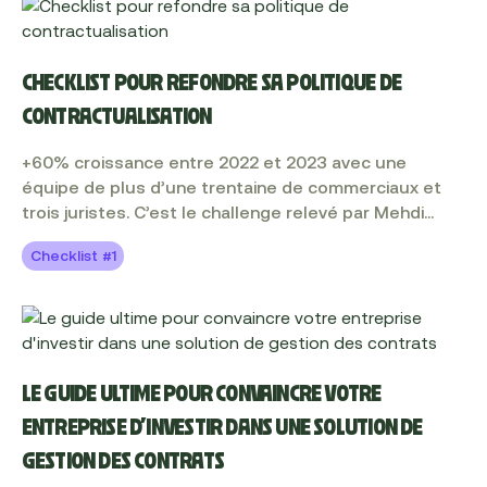
et des points de vue métier sur les évolutions, les
défis et les perspectives des directions juridiques en
2024. Nous avons compilé les témoignages et
données recueillis auprès de plus de 270 juristes,
CHECKLIST POUR REFONDRE SA POLITIQUE DE
pour vous révéler les 5 tendances majeures qui
CONTRACTUALISATION
façonneront la fonction juridique en 2024.
+60% croissance entre 2022 et 2023 avec une
équipe de plus d’une trentaine de commerciaux et
trois juristes. C’est le challenge relevé par Mehdi
Cupaiolo, General Counsel en France et au Royaume-
Checklist #1
Uni, et son homologue, Amaury Lefébure, VP Sales.
Avant l’arrivée de Mehdi Cupaiolo en 2022, Foodles ne
disposait ni d’une politique contractuelle, ni d’une
direction juridique structurée avec les process qui
l’accompagnent et encore moins d’un outil de
gestion des contrats. Découvrez sa check-list, pour
LE GUIDE ULTIME POUR CONVAINCRE VOTRE
créer, en partant de zéro, une politique contractuelle
ENTREPRISE D'INVESTIR DANS UNE SOLUTION DE
commercialement performante.
GESTION DES CONTRATS