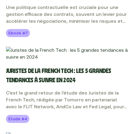
les cas d'usages concrets pour gagner du temps au
Une politique contractuelle est cruciale pour une
quotidien grâce à l'IA ? Suivez le guide, on vous dit
gestion efficace des contrats, souvent un levier pour
tout dans cet ebook.
accélérer les négociations, minimiser les risques et
améliorer la collaboration interne. Cependant, créer
Ebook #7
ou refondre une politique contractuelle est un projet
complexe nécessitant une approche sur mesure
pour chaque entreprise. Dans ce guide, découvrez
comment créer ou refondre une politique
contractuelle adaptée aux objectifs de votre
entreprise et améliorer la collaboration contractuelle
JURISTES DE LA FRENCH TECH : LES 5 GRANDES
entre juristes, opérationnels et clients. Tout cela
TENDANCES À SUIVRE EN 2024
illustré par les exemples de nos experts !
C'est le grand retour de l'étude des Juristes de la
French Tech, rédigée par Tomorro en partenariat
avec le FLIT Network, AndCo Law et Fed Legal, pour
la 4ème année consécutive ! Cette nouvelle édition
Étude #4
met en lumière le rôle central des juristes au sein de
la French Tech afin d'apporter un regard approfondi