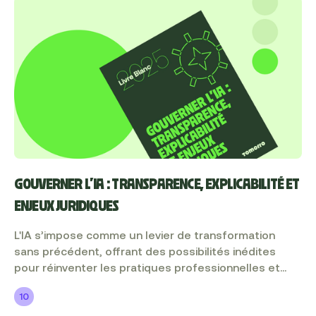
contenus qui vous permettront de transformer votre
quotidien.
GOUVERNER L'IA : TRANSPARENCE, EXPLICABILITÉ ET
ENJEUX JURIDIQUES
L'IA s’impose comme un levier de transformation
sans précédent, offrant des possibilités inédites
pour réinventer les pratiques professionnelles et
renforcer la performance. Mais cette révolution
10
technologique s’accompagne de défis de taille :