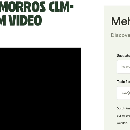
OMORROS CLM-
M VIDEO
Meh
Discove
Geschä
Telef
Durch Ang
auf relev
werden.